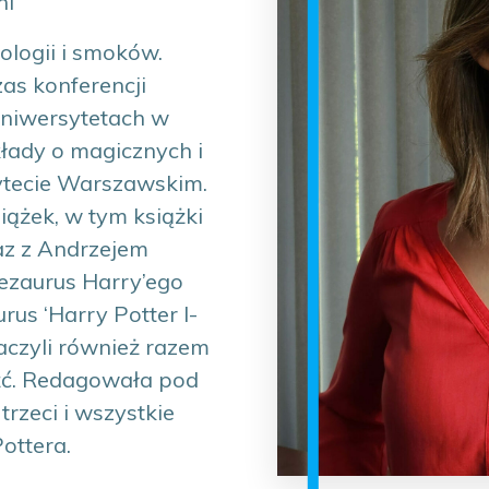
ni
ologii i smoków.
as konferencji
uniwersytetach w
łady o magicznych i
ytecie Warszawskim.
iążek, w tym książki
az z Andrzejem
ezaurus Harry’ego
us ‘Harry Potter I-
maczyli również razem
eźć. Redagowała pod
rzeci i wszystkie
ottera.