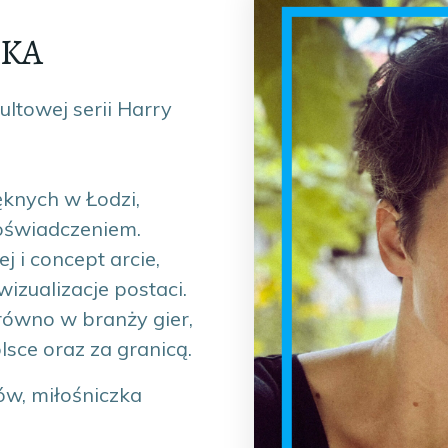
SKA
ultowej serii Harry
knych w Łodzi,
doświadczeniem.
ej i concept arcie,
izualizacje postaci.
arówno w branży gier,
lsce oraz za granicą.
w, miłośniczka