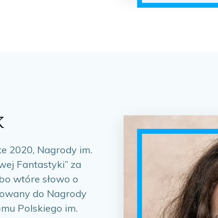
K
ike 2020, Nagrody im.
ej Fantastyki” za
bo wtóre słowo o
minowany do Nagrody
omu Polskiego im.