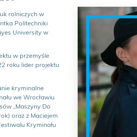
uk rolniczych w
ntka Politechniki
yes University w
ektu w przemyśle
2 roku lider projektu
nie kryminalne
nału we Wrocławiu
rsów „Maszyny Do
rok) oraz z Maciejem
estiwalu Kryminału