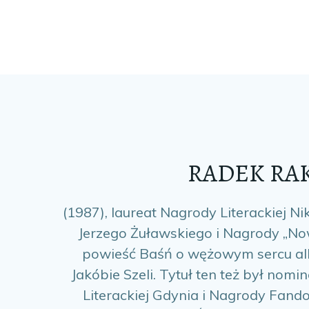
RADEK RA
(1987), laureat Nagrody Literackiej N
Jerzego Żuławskiego i Nagrody „Now
powieść Baśń o wężowym sercu al
Jakóbie Szeli. Tytuł ten też był no
Literackiej Gdynia i Nagrody Fand